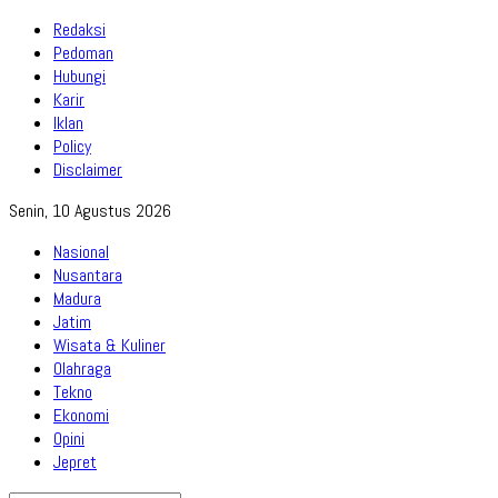
Redaksi
Pedoman
Hubungi
Karir
Iklan
Policy
Disclaimer
Senin, 10 Agustus 2026
Nasional
Nusantara
Madura
Jatim
Wisata & Kuliner
Olahraga
Tekno
Ekonomi
Opini
Jepret