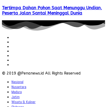
Tertimpa Dahan Pohon Saat Menunggu Undian,
Peserta Jalan Santai Meninggal Dunia
Redaksi
Pedoman
Hubungi
Karir
Iklan
Policy
Disclaimer
© 2019 @Penanews.id All Rights Reserved
Nasional
Nusantara
Madura
Jatim
Wisata & Kuliner
Olahraga