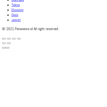
Tekno
Ekonomi
Opini
Jepret
© 2021 Penanews.id All right reserved.