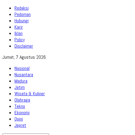
Redaksi
Pedoman
Hubungi
Karir
Iklan
Policy
Disclaimer
Jumat, 7 Agustus 2026
Nasional
Nusantara
Madura
Jatim
Wisata & Kuliner
Olahraga
Tekno
Ekonomi
Opini
Jepret