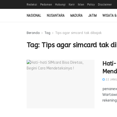
Redaksi
Pedoman
Hubungi
Karir
Iklan
Policy
Disclaimer
NASIONAL
NUSANTARA
MADURA
JATIM
WISATA &
Beranda
Tag
Tips agar simcard tak dibajak
Tag:
Tips agar simcard tak d
Hati-
Mende
22 JANU
penanews
Wartawan
rekening