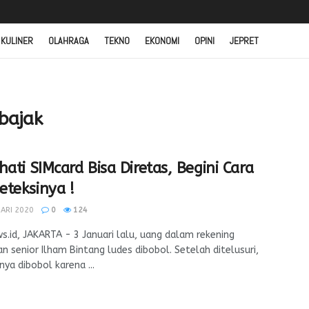
 KULINER
OLAHRAGA
TEKNO
EKONOMI
OPINI
JEPRET
ibajak
hati SIMcard Bisa Diretas, Begini Cara
teksinya !
ARI 2020
0
124
.id, JAKARTA - 3 Januari lalu, uang dalam rekening
 senior Ilham Bintang ludes dibobol. Setelah ditelusuri,
nya dibobol karena ...