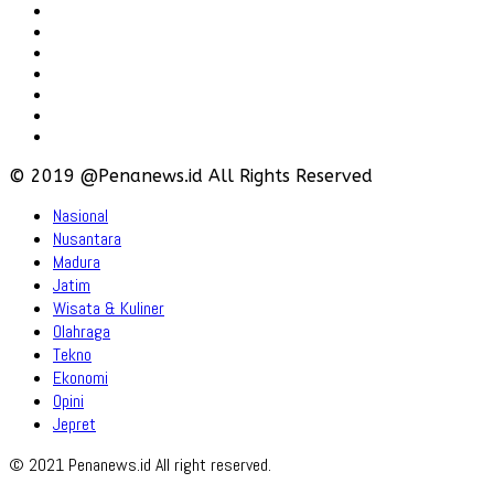
Redaksi
Pedoman
Hubungi
Karir
Iklan
Policy
Disclaimer
© 2019 @Penanews.id All Rights Reserved
Nasional
Nusantara
Madura
Jatim
Wisata & Kuliner
Olahraga
Tekno
Ekonomi
Opini
Jepret
© 2021 Penanews.id All right reserved.