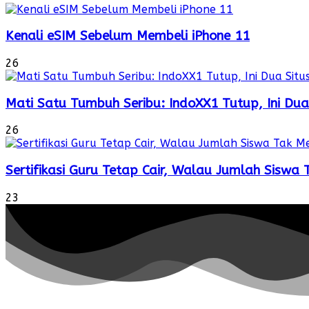
Kenali eSIM Sebelum Membeli iPhone 11
26
Mati Satu Tumbuh Seribu: IndoXX1 Tutup, Ini Dua
26
Sertifikasi Guru Tetap Cair, Walau Jumlah Siswa
23