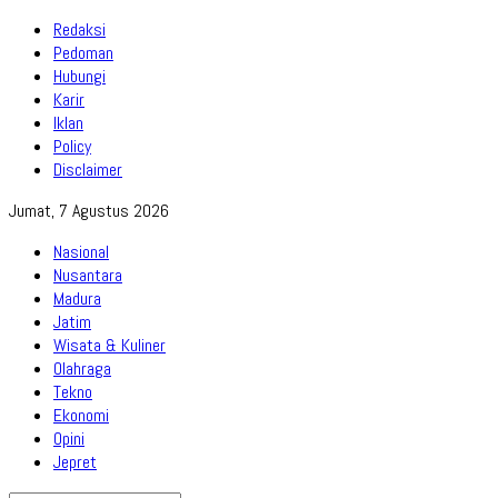
Redaksi
Pedoman
Hubungi
Karir
Iklan
Policy
Disclaimer
Jumat, 7 Agustus 2026
Nasional
Nusantara
Madura
Jatim
Wisata & Kuliner
Olahraga
Tekno
Ekonomi
Opini
Jepret