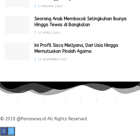
2 JANUARI 2020
Seorang Anak Membacok Selingkuhan Ibunya
Hingga Tewas di Bangkalan
27 APRIL 2020
Ini Profil Sisca Mellyana, Dari Usia Hingga
Memutuskan Pindah Agama
12 DESEMBER 2021
Redaksi
Pedoman
Hubungi
Karir
Iklan
Policy
Disclaimer
© 2019 @Penanews.id All Rights Reserved