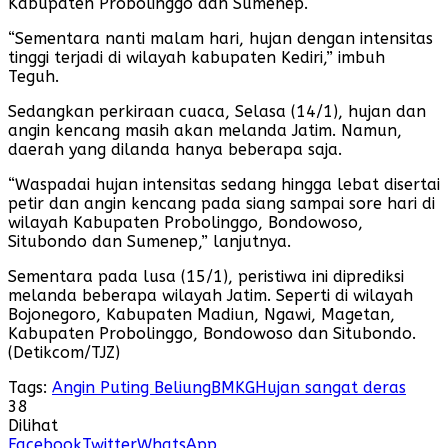
Kabupaten Probolinggo dan Sumenep.
“Sementara nanti malam hari, hujan dengan intensitas
tinggi terjadi di wilayah kabupaten Kediri,” imbuh
Teguh.
Sedangkan perkiraan cuaca, Selasa (14/1), hujan dan
angin kencang masih akan melanda Jatim. Namun,
daerah yang dilanda hanya beberapa saja.
“Waspadai hujan intensitas sedang hingga lebat disertai
petir dan angin kencang pada siang sampai sore hari di
wilayah Kabupaten Probolinggo, Bondowoso,
Situbondo dan Sumenep,” lanjutnya.
Sementara pada lusa (15/1), peristiwa ini diprediksi
melanda beberapa wilayah Jatim. Seperti di wilayah
Bojonegoro, Kabupaten Madiun, Ngawi, Magetan,
Kabupaten Probolinggo, Bondowoso dan Situbondo.
(Detikcom/TJZ)
Tags:
Angin Puting Beliung
BMKG
Hujan sangat deras
38
Dilihat
Facebook
Twitter
WhatsApp