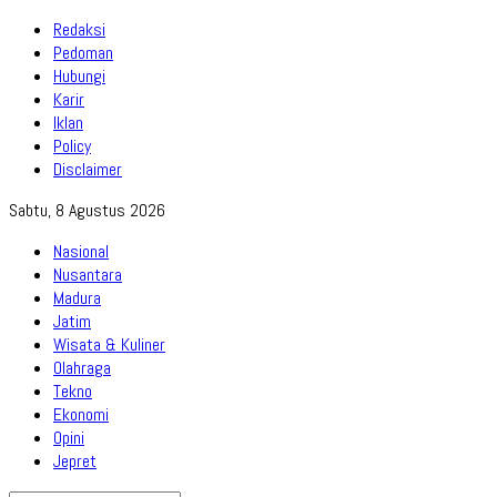
Redaksi
Pedoman
Hubungi
Karir
Iklan
Policy
Disclaimer
Sabtu, 8 Agustus 2026
Nasional
Nusantara
Madura
Jatim
Wisata & Kuliner
Olahraga
Tekno
Ekonomi
Opini
Jepret