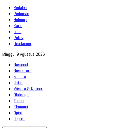
Redaksi
Pedoman
Hubungi
Karir
Iklan
Policy
Disclaimer
Minggu, 9 Agustus 2026
Nasional
Nusantara
Madura
Jatim
Wisata & Kuliner
Olahraga
Tekno
Ekonomi
Opini
Jepret