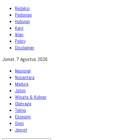
Redaksi
Pedoman
Hubungi
Karir
Iklan
Policy
Disclaimer
Jumat, 7 Agustus 2026
Nasional
Nusantara
Madura
Jatim
Wisata & Kuliner
Olahraga
Tekno
Ekonomi
Opini
Jepret