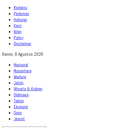
Redaksi
Pedoman
Hubungi
Karir
Iklan
Policy
Disclaimer
Kamis, 6 Agustus 2026
Nasional
Nusantara
Madura
Jatim
Wisata & Kuliner
Olahraga
Tekno
Ekonomi
Opini
Jepret