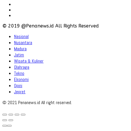
Iklan
Policy
Disclaimer
© 2019 @Penanews.id All Rights Reserved
Nasional
Nusantara
Madura
Jatim
Wisata & Kuliner
Olahraga
Tekno
Ekonomi
Opini
Jepret
© 2021 Penanews.id All right reserved.