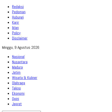
Redaksi
Pedoman
Hubungi
Karir
Iklan
Policy
Disclaimer
Minggu, 9 Agustus 2026
Nasional
Nusantara
Madura
Jatim
Wisata & Kuliner
Olahraga
Tekno
Ekonomi
Opini
Jepret