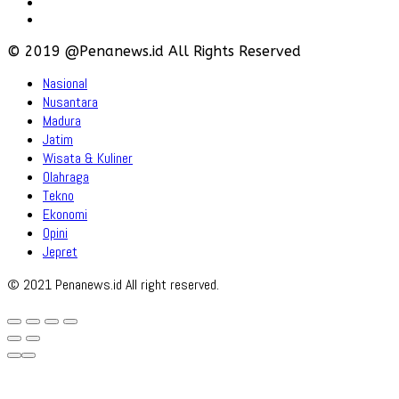
Policy
Disclaimer
© 2019 @Penanews.id All Rights Reserved
Nasional
Nusantara
Madura
Jatim
Wisata & Kuliner
Olahraga
Tekno
Ekonomi
Opini
Jepret
© 2021 Penanews.id All right reserved.