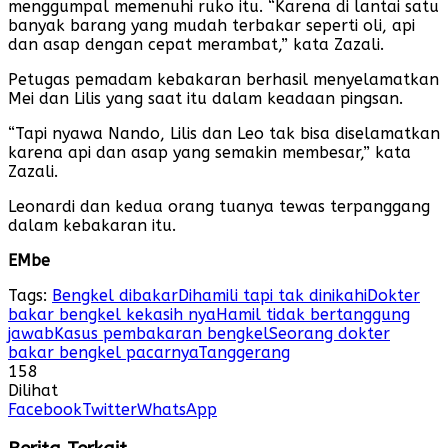
menggumpal memenuhi ruko itu. “Karena di lantai satu
banyak barang yang mudah terbakar seperti oli, api
dan asap dengan cepat merambat,” kata Zazali.
Petugas pemadam kebakaran berhasil menyelamatkan
Mei dan Lilis yang saat itu dalam keadaan pingsan.
“Tapi nyawa Nando, Lilis dan Leo tak bisa diselamatkan
karena api dan asap yang semakin membesar,” kata
Zazali.
Leonardi dan kedua orang tuanya tewas terpanggang
dalam kebakaran itu.
EMbe
Tags:
Bengkel dibakar
Dihamili tapi tak dinikahi
Dokter
bakar bengkel kekasih nya
Hamil tidak bertanggung
jawab
Kasus pembakaran bengkel
Seorang dokter
bakar bengkel pacarnya
Tanggerang
158
Dilihat
Facebook
Twitter
WhatsApp