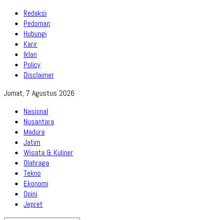
Redaksi
Pedoman
Hubungi
Karir
Iklan
Policy
Disclaimer
Jumat, 7 Agustus 2026
Nasional
Nusantara
Madura
Jatim
Wisata & Kuliner
Olahraga
Tekno
Ekonomi
Opini
Jepret