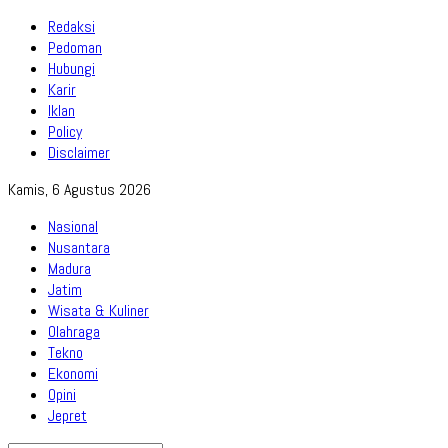
Redaksi
Pedoman
Hubungi
Karir
Iklan
Policy
Disclaimer
Kamis, 6 Agustus 2026
Nasional
Nusantara
Madura
Jatim
Wisata & Kuliner
Olahraga
Tekno
Ekonomi
Opini
Jepret