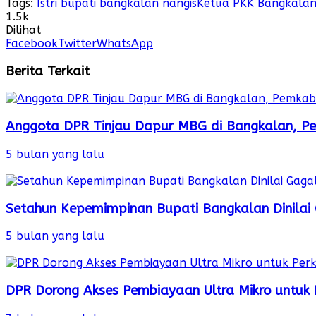
Tags:
Istri bupati bangkalan nangis
Ketua PKK Bangkala
1.5k
Dilihat
Facebook
Twitter
WhatsApp
Berita Terkait
Anggota DPR Tinjau Dapur MBG di Bangkalan, Pe
5 bulan yang lalu
Setahun Kepemimpinan Bupati Bangkalan Dinilai 
5 bulan yang lalu
DPR Dorong Akses Pembiayaan Ultra Mikro untu