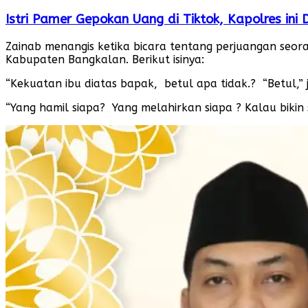
Istri Pamer Gepokan Uang di Tiktok, Kapolres ini 
Zainab menangis ketika bicara tentang perjuangan seo
Kabupaten Bangkalan. Berikut isinya:
“Kekuatan ibu diatas bapak, betul apa tidak.? “Betul,” 
“Yang hamil siapa? Yang melahirkan siapa ? Kalau biki